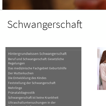
Haut, Haare und Nägel
Schmerz- und Schla
Psychische Erkrankungen
Frauenkrankheiten
Schwangerschaft
Hintergrundwissen Schwangerschaft
Beruf und Schwangerschaft: Gesetzliche
Regelungen
Das medizinische Fachgebiet Geburtshilfe
Der Mutterkuchen
Die Entwicklung des Kindes
Feststellung der Schwangerschaft
Mehrlinge
Pränataldiagnostik
Schwangerschaft ist keine Krankheit
Ultraschalluntersuchungen in der